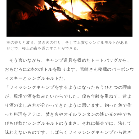
潮の香りと波音、焚き火の灯り、そして上質なシングルモルトがある
だけで、極上の夜を過ごすことができる。
そう言いながら、キャンプ道具を収めたトートバッグから、
おもむろに2本のボトルを取り出す。宮崎さん秘蔵のバーボンウ
ィスキーとシングルモルトだ。
「フィッシングキャンプをするようになったもうひとつの理由
が、現場で酒を飲みたいからでした。僕も年齢を重ねて、昔よ
り酒の楽しみ方が分かってきたように思います。釣った魚で作
った料理をアテに、焚き火やオイルランタンの淡い光の中でち
びちび飲むシングルモルトのうまさ。それは都会では、決して
味わえないものです。しばらくフィッシングキャンプから遠ざ