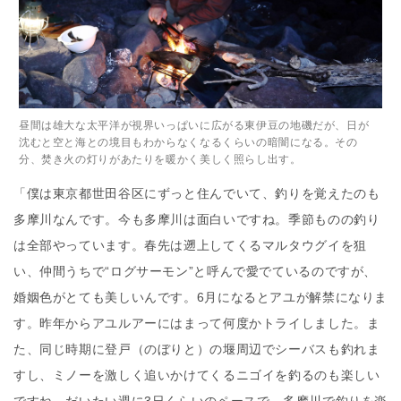
昼間は雄大な太平洋が視界いっぱいに広がる東伊豆の地磯だが、日が
沈むと空と海との境目もわからなくなるくらいの暗闇になる。その
分、焚き火の灯りがあたりを暖かく美しく照らし出す。
「僕は東京都世田谷区にずっと住んでいて、釣りを覚えたのも
多摩川なんです。今も多摩川は面白いですね。季節ものの釣り
は全部やっています。春先は遡上してくるマルタウグイを狙
い、仲間うちで“ログサーモン”と呼んで愛でているのですが、
婚姻色がとても美しいんです。6月になるとアユが解禁になりま
す。昨年からアユルアーにはまって何度かトライしました。ま
た、同じ時期に登戸（のぼりと）の堰周辺でシーバスも釣れま
すし、ミノーを激しく追いかけてくるニゴイを釣るのも楽しい