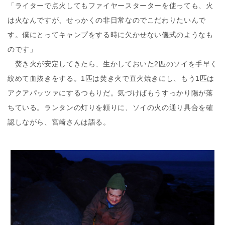
「ライターで点火してもファイヤースターターを使っても、火
は火なんですが、せっかくの非日常なのでこだわりたいんで
す。僕にとってキャンプをする時に欠かせない儀式のようなも
のです」
焚き火が安定してきたら、生かしておいた2匹のソイを手早く
絞めて血抜きをする。1匹は焚き火で直火焼きにし、もう1匹は
アクアパッツァにするつもりだ。気づけばもうすっかり陽が落
ちている。ランタンの灯りを頼りに、ソイの火の通り具合を確
認しながら、宮崎さんは語る。