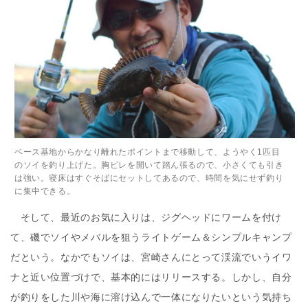
ベース基地からかなり離れたポイントまで移動して、ようやく1匹目
のソイを釣り上げた。胸ビレを開いて踏ん張るので、小さくても引き
は強い。寝床はすぐそばにセットしてあるので、時間を気にせず釣り
に集中できる。
そして、最近のお気に入りは、ジグヘッドにワームを付け
て、磯でソイやメバルを狙うライトゲーム＆シンプルキャンプ
だという。なかでもソイは、宮崎さんにとって渓流でいうイワ
ナと近い位置づけで、基本的にはリリースする。しかし、自分
が釣りをした川や海に溶け込んで一体になりたいという気持ち