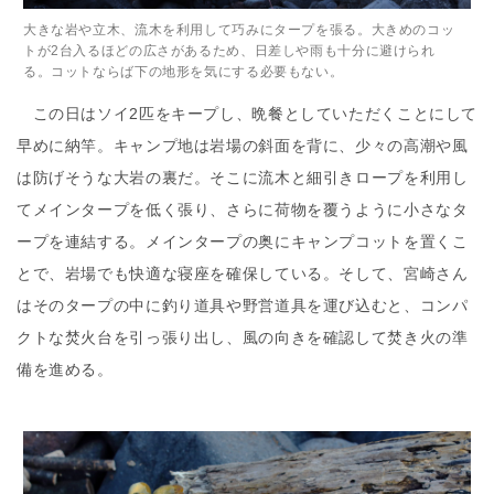
大きな岩や立木、流木を利用して巧みにタープを張る。大きめのコッ
トが2台入るほどの広さがあるため、日差しや雨も十分に避けられ
る。コットならば下の地形を気にする必要もない。
この日はソイ2匹をキープし、晩餐としていただくことにして
早めに納竿。キャンプ地は岩場の斜面を背に、少々の高潮や風
は防げそうな大岩の裏だ。そこに流木と細引きロープを利用し
てメインタープを低く張り、さらに荷物を覆うように小さなタ
ープを連結する。メインタープの奥にキャンプコットを置くこ
とで、岩場でも快適な寝座を確保している。そして、宮崎さん
はそのタープの中に釣り道具や野営道具を運び込むと、コンパ
クトな焚火台を引っ張り出し、風の向きを確認して焚き火の準
備を進める。