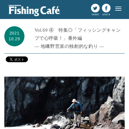
Vol.69 ④ 特集◎「フィッシングキャン
2021
プで心呼吸！」番外編
10.29
— 地磯野営派の独創的な釣り —