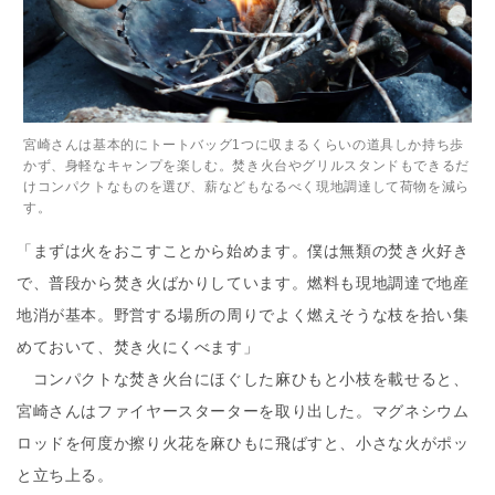
宮崎さんは基本的にトートバッグ1つに収まるくらいの道具しか持ち歩
かず、身軽なキャンプを楽しむ。焚き火台やグリルスタンドもできるだ
けコンパクトなものを選び、薪などもなるべく現地調達して荷物を減ら
す。
「まずは火をおこすことから始めます。僕は無類の焚き火好き
で、普段から焚き火ばかりしています。燃料も現地調達で地産
地消が基本。野営する場所の周りでよく燃えそうな枝を拾い集
めておいて、焚き火にくべます」
コンパクトな焚き火台にほぐした麻ひもと小枝を載せると、
宮崎さんはファイヤースターターを取り出した。マグネシウム
ロッドを何度か擦り火花を麻ひもに飛ばすと、小さな火がポッ
と立ち上る。