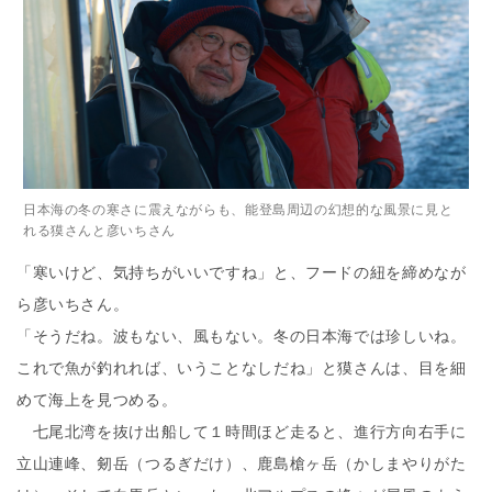
日本海の冬の寒さに震えながらも、能登島周辺の幻想的な風景に見と
れる獏さんと彦いちさん
「寒いけど、気持ちがいいですね」と、フードの紐を締めなが
ら彦いちさん。
「そうだね。波もない、風もない。冬の日本海では珍しいね。
これで魚が釣れれば、いうことなしだね」と獏さんは、目を細
めて海上を見つめる。
七尾北湾を抜け出船して１時間ほど走ると、進行方向右手に
立山連峰、剱岳（つるぎだけ）、鹿島槍ヶ岳（かしまやりがた