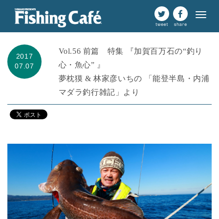
Vol.56 前篇 特集 『加賀百万石の“釣り
2017
心・魚心” 』
07.07
夢枕獏 & 林家彦いちの 「能登半島・内浦
マダラ釣行雑記」より