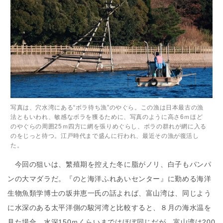
写真は、穴水湾にある“ボラ待ち漁”のやぐら。この漁は日本最古の漁
法ともいわれ、敏感なボラを獲るために、写真のように高さ6ｍほど
のやぐらの周囲25ｍ四方に網を張りめぐらし、ボラの群れが網に入る
のをじっと待つ。江戸時代まで盛んに行われ、最近その漁が復活し
た。
今回の狙いは、繁殖期を控えた冬に脂がノリ、白子もパンパ
ンの大マダラだ。『のと海洋ふれあいセンター』に勤める海洋
生物魚類学博士の坂井恵一氏の話よれば、富山湾は、同じよう
に水深のある太平洋側の駿河湾と比較すると、８月の海水温を
見た場合、水深150ｍくらいまではほぼ同じだが、富山湾は200