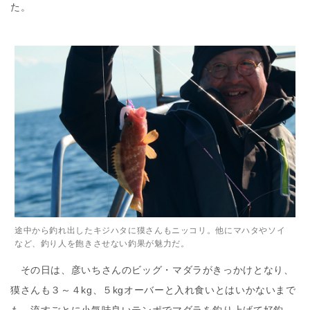
た。
途中から釣れ出したキジハタに獏さんもニッコリ。他にマハタやソイ
など、釣り人を飽きさせない釣果が魅力だ。
その日は、彦いちさんのビッグ・マダラがきっかけとなり、
獏さんも３～４kg、５kgオーバーと入れ食いとはいかないまで