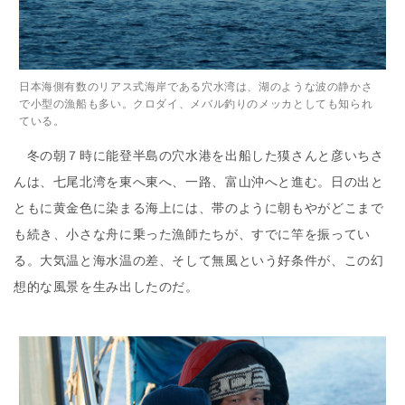
日本海側有数のリアス式海岸である穴水湾は、湖のような波の静かさ
で小型の漁船も多い。クロダイ、メバル釣りのメッカとしても知られ
ている。
冬の朝７時に能登半島の穴水港を出船した獏さんと彦いちさ
んは、七尾北湾を東へ東へ、一路、富山沖へと進む。日の出と
ともに黄金色に染まる海上には、帯のように朝もやがどこまで
も続き、小さな舟に乗った漁師たちが、すでに竿を振ってい
る。大気温と海水温の差、そして無風という好条件が、この幻
想的な風景を生み出したのだ。