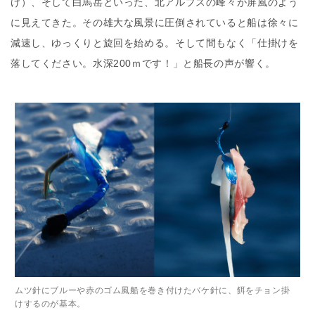
け）、そして白馬岳といった、北アルプスの峰々が屏風のよう
に見えてきた。その雄大な風景に圧倒されていると船は徐々に
減速し、ゆっくりと旋回を始める。そして間もなく「仕掛けを
落してください。水深200ｍです！」と船長の声が響く。
ムツ針にブルーや赤のゴム風船を巻き付けたバケ針に、餌をチョン掛
けするのが基本。