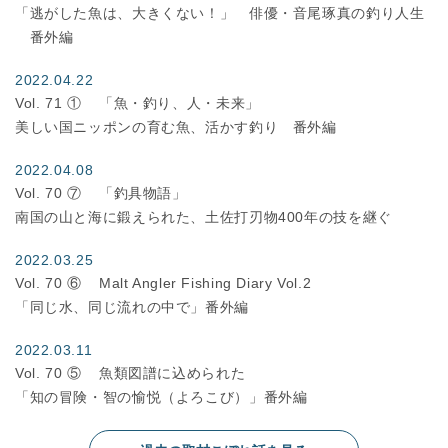
「逃がした魚は、大きくない！」 俳優・音尾琢真の釣り人生
番外編
2022.04.22
Vol. 71 ①
「魚・釣り、人・未来」
美しい国ニッポンの育む魚、活かす釣り 番外編
2022.04.08
Vol. 70 ⑦
「釣具物語」
南国の山と海に鍛えられた、土佐打刃物400年の技を継ぐ
2022.03.25
Vol. 70 ⑥
Malt Angler Fishing Diary Vol.2
「同じ水、同じ流れの中で」番外編
2022.03.11
Vol. 70 ⑤
魚類図譜に込められた
「知の冒険・智の愉悦（よろこび）」番外編
2022.02.25