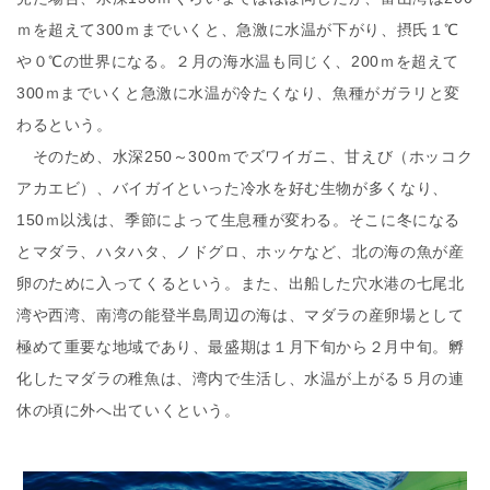
ｍを超えて300ｍまでいくと、急激に水温が下がり、摂氏１℃
や０℃の世界になる。２月の海水温も同じく、200ｍを超えて
300ｍまでいくと急激に水温が冷たくなり、魚種がガラリと変
わるという。
そのため、水深250～300ｍでズワイガニ、甘えび（ホッコク
アカエビ）、バイガイといった冷水を好む生物が多くなり、
150ｍ以浅は、季節によって生息種が変わる。そこに冬になる
とマダラ、ハタハタ、ノドグロ、ホッケなど、北の海の魚が産
卵のために入ってくるという。また、出船した穴水港の七尾北
湾や西湾、南湾の能登半島周辺の海は、マダラの産卵場として
極めて重要な地域であり、最盛期は１月下旬から２月中旬。孵
化したマダラの稚魚は、湾内で生活し、水温が上がる５月の連
休の頃に外へ出ていくという。