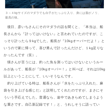
３～４kgサイズのマダラでも白子がたっぷり入り、身には脂がノリ、
最高の味。
後日、彦いちさんにそのマダラの話を聞くと、「本当は、船
長さんから『計ってはいけない』と言われていたのですが、こ
っそり計ったら９kgでした。船長が『10kgオーバーだよ！』と
いうので家に帰って、喜び勇んで計ったんだけど、１kg足りな
かったんです（笑）。
獏さんが言うには、釣った魚を測ってはいけないというルー
ルがあって、船長が『10kgオーバー！』と叫べば、それは10kg
以上ということにして、いいそうなんです。
釣り上げている時は、船長さんが『水をたっぷり入れた、麻
袋を引き上げる感じだ』と説明してくれたのですが、まさにそ
ういう手応えでした。普通なら、途中であきらめてしまうよう
な重さです。自己新記録です！」と、うれしそうに語ってい