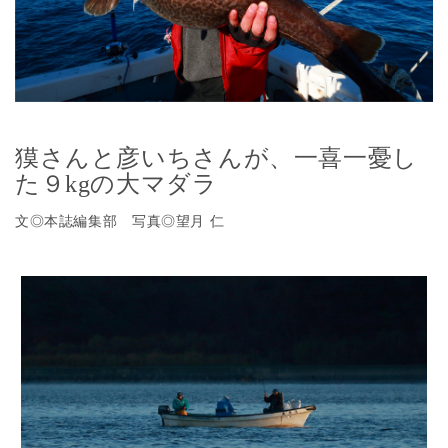
獏さんと彦いちさんが、一喜一憂し
た９kgの大マダラ
文◎本誌編集部 写真◎望月 仁