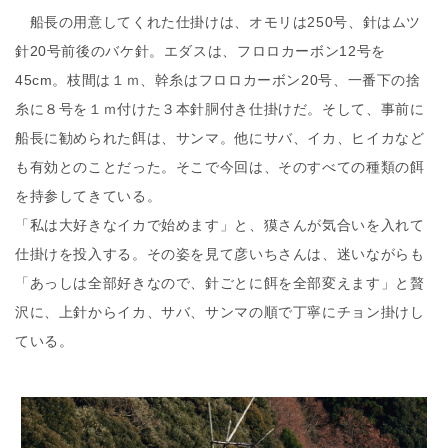
船長の用意してくれた仕掛けは、オモリは250号、針はムツ
針20号前後のバケ針。エダスは、フロロカーボン12号を
45cm。枝間は１ｍ、幹糸はフロロカーボン20号、一番下の捨
糸に８号を１ｍ付けた３本針胴付き仕掛けだ。そして、事前に
船長に勧められた餌は、サンマ。他にサバ、イカ、ヒイカなど
も有効とのことだった。そこで今回は、そのすべての種類の餌
を持参してきている。
「私は大好きなイカで始めます」と、獏さんが気合いを入れて
仕掛けを投入する。その姿を見て彦いちさんは、迷いながらも
「あっしは全部好きなので、針ごとに餌を全部変えます」と贅
沢に、上針からイカ、サバ、サンマの順で丁寧にチョン掛けし
ている。