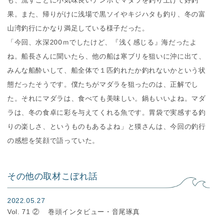
も、流すごとに小気味良いテンポでマダラを釣り上げて好釣
果。また、帰りがけに浅場で黒ソイやキジハタも釣り、冬の富
山湾釣行にかなり満足している様子だった。
「今回、水深200ｍでしたけど、『浅く感じる』海だったよ
ね。船長さんに聞いたら、他の船は寒ブリを狙いに沖に出て、
みんな船酔いして、船全体で１匹釣れたか釣れないかという状
態だったそうです。僕たちがマダラを狙ったのは、正解でし
た。それにマダラは、食べても美味しい。鍋もいいよね。マダ
ラは、冬の食卓に彩を与えてくれる魚です。胃袋で実感する釣
りの楽しさ、というものもあるよね」と獏さんは、今回の釣行
の感想を笑顔で語っていた。
その他の取材こぼれ話
2022.05.27
Vol. 71 ②
巻頭インタビュー・音尾琢真