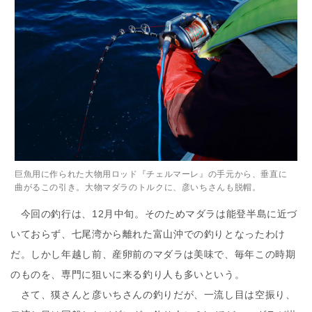
巨魚用に作られた大物用ロッド『チェルマーレ』の手元から、垂直に
曲がるこの引き。大物マダラのトルクに、彦いちさんも脱帽。
今回の釣行は、12月中旬。そのためマダラは能登半島に近づ
いておらず、七尾湾から離れた富山沖での釣りとなったわけ
だ。しかし年越し前、産卵前のマダラは美味で、毎年この時期
のものを、専門に狙いに来る釣り人も多いという。
さて、獏さんと彦いちさんの釣りだが、一流し目は空振り、