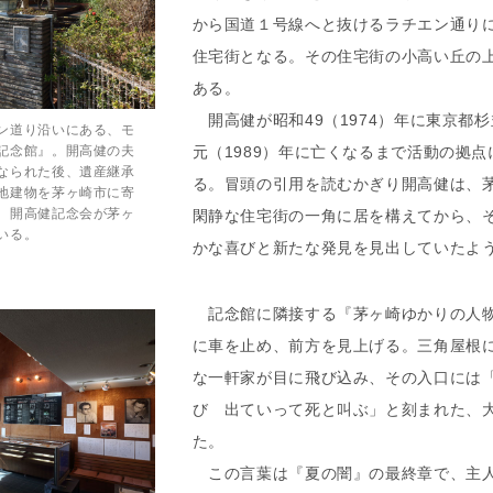
から国道１号線へと抜けるラチエン通り
住宅街となる。その住宅街の小高い丘の
ある。
開高健が昭和49（1974）年に東京都
ン道り沿いにある、モ
記念館』。開高健の夫
元（1989）年に亡くなるまで活動の拠
なられた後、遺産継承
る。冒頭の引用を読むかぎり開高健は、
地建物を茅ヶ崎市に寄
、開高健記念会が茅ヶ
閑静な住宅街の一角に居を構えてから、
いる。
かな喜びと新たな発見を見出していたよ
記念館に隣接する『茅ヶ崎ゆかりの人物
に車を止め、前方を見上げる。三角屋根
な一軒家が目に飛び込み、その入口には
び 出ていって死と叫ぶ」と刻まれた、
た。
この言葉は『夏の闇』の最終章で、主人