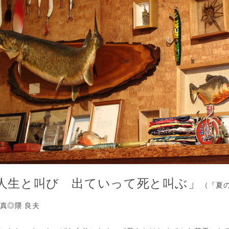
人生と叫び 出ていって死と叫ぶ」
（『夏
真◎隈 良夫