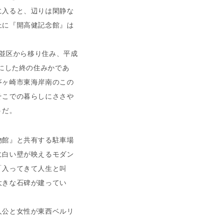
に入ると、辺りは閑静な
上に『開高健記念館』は
杉並区から移り住み、平成
点にした終の住みかであ
茅ヶ崎市東海岸南のこの
そこでの暮らしにささや
うだ。
館』と共有する駐車場
に白い壁が映えるモダン
「入ってきて人生と叫
大きな石碑が建ってい
公と女性が東西ベルリ