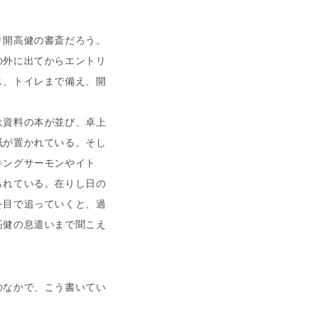
開高健の書斎だろう。
の外に出てからエントリ
ス、トイレまで備え、開
。
資料の本が並び、卓上
紙が置かれている。そし
キングサーモンやイト
られている。在りし日の
を目で追っていくと、過
高健の息遣いまで聞こえ
なかで、こう書いてい