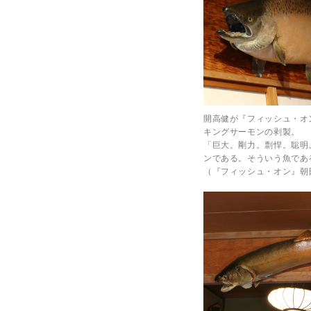
開高健が『フィッシュ・オ
キングサーモンの剥製。
「巨大。剛力。剽悍。聡明
ンである。そういう魚であ
（『フィッシュ・オン』朝