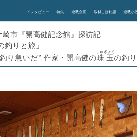
インタビュー
特集
連載企画
取材こぼれ話
連載小
④ 茅ケ崎市『開高健記念館』探訪記
健の釣りと旅」
しゅぎょく
釣り急いだ” 作家・開高健の
珠玉
の釣り