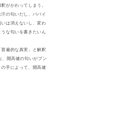
解釈がかわってしまう。
は汗の匂いだし、パパイ
匂いは消えないし、変わ
ような匂いを書きたいん
普遍的な真実」と解釈
お、開高健の匂いがプン
々の手によって、開高健