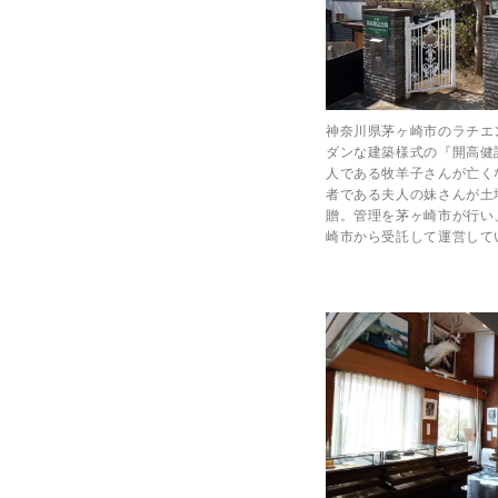
神奈川県茅ヶ崎市のラチエ
ダンな建築様式の『開高健
人である牧羊子さんが亡く
者である夫人の妹さんが土
贈。管理を茅ヶ崎市が行い
崎市から受託して運営して