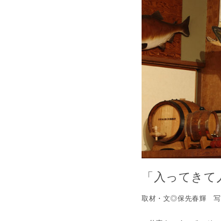
「入ってきて
取材・文◎保先春輝 写