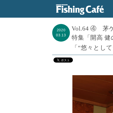
Vol.64 
2020
03.13
特集「開高 
「“悠々として