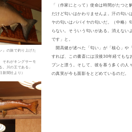
「（作家にとって）使命は時間がたつと
だけど匂いはかわりませんよ。汗の匂い
ヤの匂いはパパイヤの匂いだ。（中略）
らない。そういう匂いがある。消えない
です」と。
開高健が述べた「匂い」が「核心」や「
ン』の旅で釣り上げた
すれば、この書斎には没後30年経てもな
。それがキングサーモ
プンと漂う。そして、彼を慕う多くの人
る。川の王である」
日新聞社より）
の真実が今も面影をとどめているのだ。