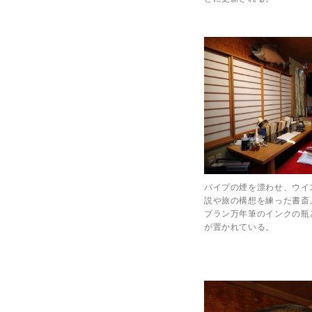
パイプの煙を漂わせ、ウイ
説や旅の構想を練った書斎
ブラン万年筆のインクの瓶
が置かれている。