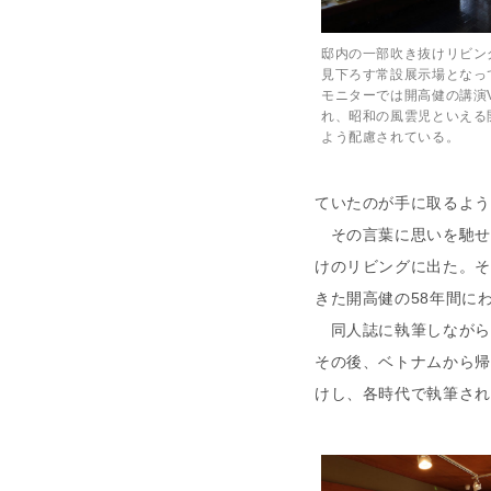
邸内の一部吹き抜けリビン
見下ろす常設展示場となっ
モニターでは開高健の講演
れ、昭和の風雲児といえる
よう配慮されている。
ていたのが手に取るよう
その言葉に思いを馳せ
けのリビングに出た。そ
きた開高健の58年間に
同人誌に執筆しながら
その後、ベトナムから帰
けし、各時代で執筆され