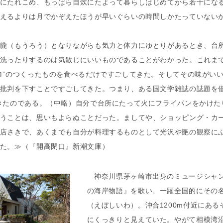
にたれこめ、もっぱら自炊にたよって暮らしはじめてから若干にな
えるよりは月でかぞえたほうが早いぐらいの時間しかたっていないか
朧（もうろう）となりながらも気力と体力にゆとりがあるとき、台
洗ったりするのは気散じにいいものであることがわかった。これま
ロ”のつくったものを食べるだけですごしてきた。そしてその味がい
批判を下すことですごしてきた。つまり、ある国文学雑誌の誌題を借
きたのである。（中略）自分で台所にたって火にフライパンをかけた
うことは、思いもよらぬことだった。ましてや、ショッピング・カ
店さきで、あくまでも自分が料理するものとして光沢や艶の観察に
た。≫（『開高閉口』新潮文庫）
神奈川県茅ヶ崎市出身のミュージシャン
の海岸物語』を歌い、一躍全国的にその
（えぼしいわ）。沖合1200m付近にあ
にくっきりと見えていた。やがて相模湾沿