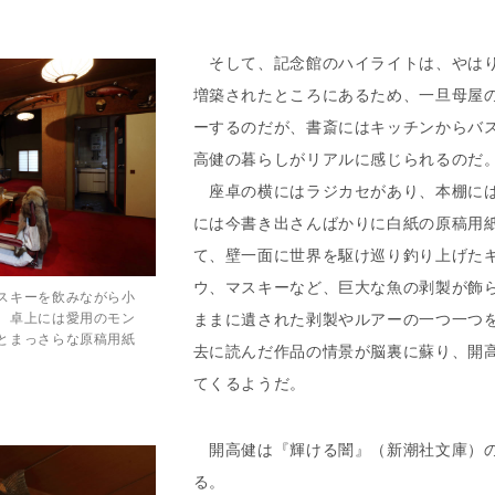
そして、記念館のハイライトは、やはり
増築されたところにあるため、一旦母屋
ーするのだが、書斎にはキッチンからバ
高健の暮らしがリアルに感じられるのだ
座卓の横にはラジカセがあり、本棚には
には今書き出さんばかりに白紙の原稿用
て、壁一面に世界を駆け巡り釣り上げた
ウ、マスキーなど、巨大な魚の剥製が飾
スキーを飲みながら小
。卓上には愛用のモン
ままに遺された剥製やルアーの一つ一つ
とまっさらな原稿用紙
去に読んだ作品の情景が脳裏に蘇り、開
てくるようだ。
開高健は『輝ける闇』（新潮社文庫）の
る。