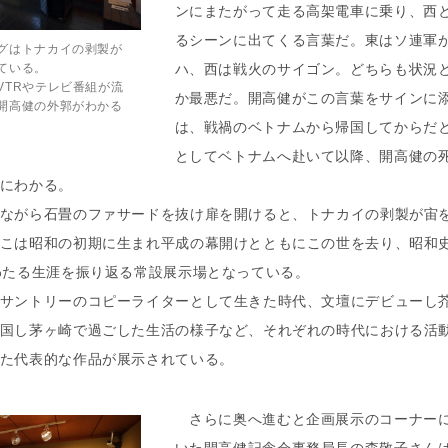
ンにまたがって走る高架電車に乗り、西
るシーンに出てくる言葉だ。東はソ連軍
グはトナカイの剥製が
ている。
ハ、西は戦火のサイゴン。どちらも状況
VTRやテレビ番組が流
か最悪だ。開高健がこの言葉をサインに
開高健の外郭がわかる
は、戦禍のベトナムから帰国してからだ
としてベトナムへ赴いて以降、開高健の
にわかる。
ながら石畳のファサードを抜け扉を開けると、トナカイの剥製が宙
こは昭和の初期に生まれ平成の幕開けとともにこの世を去り、昭和
わたる生涯を振り返る常設展示場となっている。
サントリーのコピーライターとして生きた時代、文壇にデビューし
国し茅ヶ崎で過ごした生活の様子など、それぞれの時代における活
た代表的な作品が展示されている。
さらに奥へ進むと企画展示のコーナーに