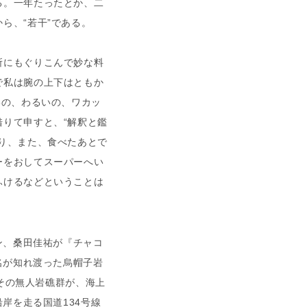
る。一年たったとか、二
ら、“若干”である。
所にもぐりこんで妙な料
で私は腕の上下はともか
いの、わるいの、ワカッ
りて申すと、“解釈と鑑
り、また、食べたあとで
ーをおしてスーパーへい
ふけるなどということは
、桑田佳祐が『チャコ
名が知れ渡った烏帽子岩
るその無人岩礁群が、海上
岸を走る国道134号線