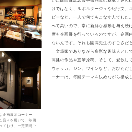
いた開高健記念会事務局長の森敬子さん
けではなく、ルポルタージュや紀行文、
ピーなど、一人で何でもこなす人でした
べて高いので、常に新鮮な感動を与え続
度も企画展を行っているのですが、企画
ないんです。それも開高先生のすごさだ
文筆家でありながら多彩な趣味人として
高健の作品や直筆原稿。そして、愛飲し
ウォッカ、ジン、ワインなど、おびただ
ーナーは、毎回テーマを決めながら構成
な企画展示コーナー
た品々を用いて、毎回
れており、一定期間ご