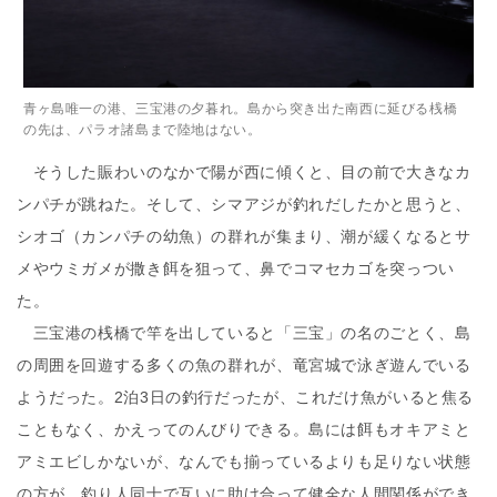
青ヶ島唯一の港、三宝港の夕暮れ。島から突き出た南西に延びる桟橋
の先は、パラオ諸島まで陸地はない。
そうした賑わいのなかで陽が西に傾くと、目の前で大きなカ
ンパチが跳ねた。そして、シマアジが釣れだしたかと思うと、
シオゴ（カンパチの幼魚）の群れが集まり、潮が緩くなるとサ
メやウミガメが撒き餌を狙って、鼻でコマセカゴを突っつい
た。
三宝港の桟橋で竿を出していると「三宝」の名のごとく、島
の周囲を回遊する多くの魚の群れが、竜宮城で泳ぎ遊んでいる
ようだった。2泊3日の釣行だったが、これだけ魚がいると焦る
こともなく、かえってのんびりできる。島には餌もオキアミと
アミエビしかないが、なんでも揃っているよりも足りない状態
の方が、釣り人同士で互いに助け合って健全な人間関係ができ