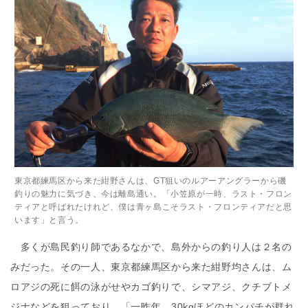
東京都練馬区から来た紺野さんは、GT狙いのルアーアングラーから磯
釣りの魅力に気づき、今は離島通い。「小笠原が一時、ラスト・フロン
ティアと呼ばれたけれど、僕は青ヶ島こそラスト・フロンティアだと思
います」と言う。
多くが島民釣り師であるなかで、島外からの釣り人は２名の
みだった。その一人、東京都練馬区から来た紺野均さんは、ム
ロアジの死に餌の泳がせやカゴ釣りで、シマアジ、クチブトメ
ジナなどを狙っており、「一昨年、30kgほどのカンパチが群れ