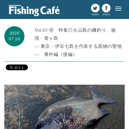
Vol.65 ④ 特集◎火山島の磯釣り、秘
2020
境・青ヶ島
07.10
― 東京・伊豆七島を代表する底物の聖地
― 番外編（後編）