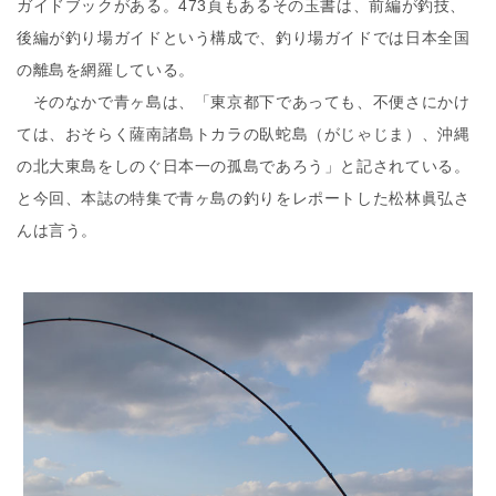
ガイドブックがある。473頁もあるその玉書は、前編が釣技、
後編が釣り場ガイドという構成で、釣り場ガイドでは日本全国
の離島を網羅している。
そのなかで青ヶ島は、「東京都下であっても、不便さにかけ
ては、おそらく薩南諸島トカラの臥蛇島（がじゃじま）、沖縄
の北大東島をしのぐ日本一の孤島であろう」と記されている。
と今回、本誌の特集で青ヶ島の釣りをレポートした松林眞弘さ
んは言う。