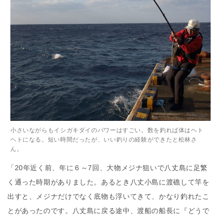
小さいながらもイシガキダイのパワーはすごい。数を釣れば体はヘト
ヘトになる。短い時間だったが、いい釣りの経験ができたと松林さ
ん。
「20年近く前、年に６～7回、大物メジナ狙いで八丈島に足繁
く通った時期がありました。あるとき八丈小島に渡礁して竿を
出すと、メジナだけでなく底物も浮いてきて、かなり釣れたこ
とがあったのです。八丈島に戻る途中、渡船の船長に『どうで