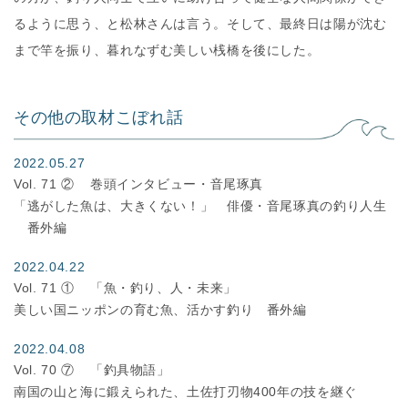
るように思う、と松林さんは言う。そして、最終日は陽が沈む
まで竿を振り、暮れなずむ美しい桟橋を後にした。
その他の取材こぼれ話
2022.05.27
Vol. 71 ②
巻頭インタビュー・音尾琢真
「逃がした魚は、大きくない！」 俳優・音尾琢真の釣り人生
番外編
2022.04.22
Vol. 71 ①
「魚・釣り、人・未来」
美しい国ニッポンの育む魚、活かす釣り 番外編
2022.04.08
Vol. 70 ⑦
「釣具物語」
南国の山と海に鍛えられた、土佐打刃物400年の技を継ぐ