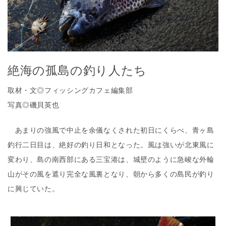
絶海の孤島の釣り人たち
取材・文◎フィッシングカフェ編集部
写真◎磯貝英也
あまりの強風で中止を余儀なくされた初日にくらべ、青ヶ島
釣行二日目は、絶好の釣り日和となった。風は強いが北東風に
変わり、島の南西部にある三宝港は、城壁のように急峻な外輪
山がその風を遮り完全な風裏となり、朝から多くの島民が釣り
に興じていた。