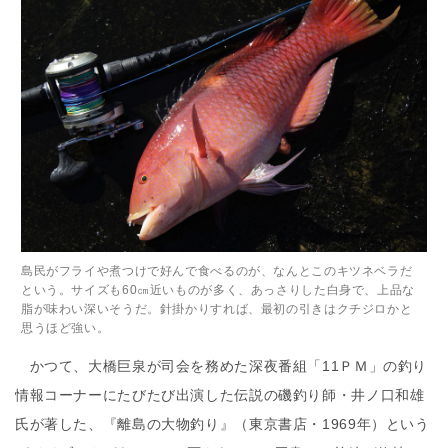
島民がフライや煮つけで好んで食べるのが、なんとこのキツネベラだ
という。サイズも60㎝近いものが多く、あっさりした白身で、上品な
脂が味わい深いそうだ。針掛かりすれば、最初の引きはクチジロかと
思うほど強い。
かつて、大橋巨泉が司会を務めた深夜番組「11ＰＭ」の釣り
情報コーナーにたびたび出演した伝説の磯釣り師・井ノ口和雄
氏が著した、『離島の大物釣り』（東京書店・1969年）という