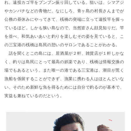
れ、遠投カゴ竿をブンブン振り回している。狙いは、シマアジ
やカンパチなどの青物だ。なにしろ、青ヶ島の村長さんまでが
公務の昼休みにやってきて、桟橋の突端に立って遠投竿を握っ
ているほど。しかも狭い島なので、当然皆さん顔見知りだ。竿
を並べ、和気あいあいと釣りを楽しむその姿を見ていると、こ
の三宝港の桟橋は島民の憩いのサロンであることがわかる。
話を聞くとこの島には、居酒屋が２軒、雑貨店が１軒しかな
く、釣りは島民にとって最高の娯楽であり、桟橋は情報交換の
場でもあるという。また唯一の港である三宝港は、潮目が荒く
漁船を係留することができず、漁業に携わる人はほとんどいな
い。そのため新鮮な魚を得るためには自分で釣るのが基本で、
実益も兼ねているのだという。