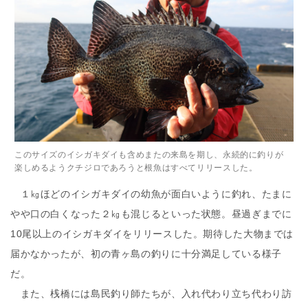
このサイズのイシガキダイも含めまたの来島を期し、永続的に釣りが
楽しめるようクチジロであろうと根魚はすべてリリースした。
１㎏ほどのイシガキダイの幼魚が面白いように釣れ、たまに
やや口の白くなった２㎏も混じるといった状態。昼過ぎまでに
10尾以上のイシガキダイをリリースした。期待した大物までは
届かなかったが、初の青ヶ島の釣りに十分満足している様子
だ。
また、桟橋には島民釣り師たちが、入れ代わり立ち代わり訪