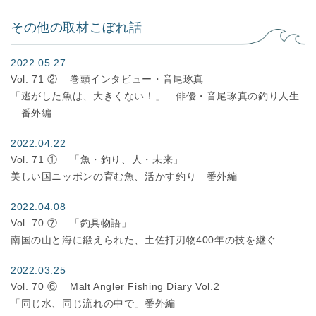
その他の取材こぼれ話
2022.05.27
Vol. 71 ②
巻頭インタビュー・音尾琢真
「逃がした魚は、大きくない！」 俳優・音尾琢真の釣り人生
番外編
2022.04.22
Vol. 71 ①
「魚・釣り、人・未来」
美しい国ニッポンの育む魚、活かす釣り 番外編
2022.04.08
Vol. 70 ⑦
「釣具物語」
南国の山と海に鍛えられた、土佐打刃物400年の技を継ぐ
2022.03.25
Vol. 70 ⑥
Malt Angler Fishing Diary Vol.2
「同じ水、同じ流れの中で」番外編