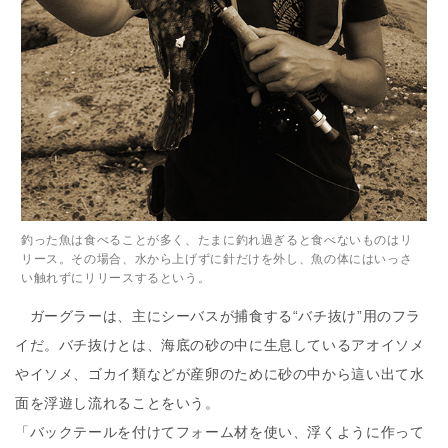
釣った魚は食べることが多く、たまに釣れ過ぎると食べないものはリ
リース。その場合、水から上げずに針だけを外し、魚の体にはいっさ
い触れずにリリースするという。
ガーグラーは、主にシーバスが捕食する“バチ抜け”用のフラ
イだ。バチ抜けとは、海底の砂の中に生息しているアオイソメ
やイソメ、ゴカイ類などが産卵のために砂の中から這い出て水
面を浮遊し流れることをいう。
「バックテールを付けてフォーム材を使い、浮くように作って