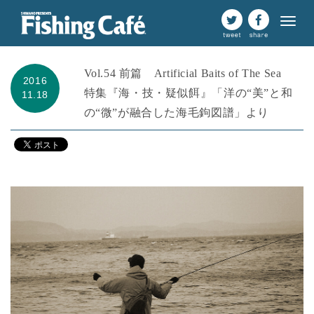
Vol.54 前篇 Artificial Baits of The Sea
2016
特集『海・技・疑似餌』「洋の“美”と和
11.18
の“微”が融合した海毛鉤図譜」より