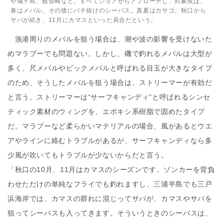
や城ヶ島、観音崎など。すべてショアからアプローチし、対象魚は、
春はメバル、その後にバチ抜けのシーバス。真夏はカサゴ。秋口から
サバが続き、11月にカマスといった具合だという。
漁港周りのメバルを狙う場合は、潮や波の影響を受けないた
めマラブーでも問題ない。しかし、磯で釣れるメバルは大型が
多く、尺メバルやビックメバルと呼ばれる目玉が大きなタイプ
のため、そうしたメバルを狙う場合は、ストリーマーが有効だ
と言う。ストリーマーは“サーフキャンディ”と呼ばれるシンセ
ティック素材のウィングを、エポキシ系樹脂で固めたタイプ
だ。マラブーなど柔らかいマテリアルの場合、風があるとウエ
アやラインに絡むトラブルがあるが、サーフキャンディなら多
少風が吹いてもトラブルが少ないからだと言う。
「秋口の10月、11月はカマスのシーズンです。ゾンカーを背負
わせただけの単純なフライでも釣れますし、三浦半島でも三戸
浜海岸では、カマスの群れに混じってサバが、カマスやサバを
狙ってシーバスも入ってきます。そういうときのシーバスは、