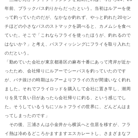
年前、ブラックバス釣りからだったという。当初はルアーを使
って釣っていたのだが、なかなか釣れず、やっと釣れた20セン
チほどの小さなバスのストマックを調べると、カメムシを食べ
ていた。そこで「これならフライを使ったほうが、釣れるので
はないか？」と考え、バスフィッシングにフライを取り入れた
のだという。
「勤めていた会社が東京都港区の麻布十番にあって湾岸が近か
ったため、会社帰りにルアーでシーバスを釣っていたのです
が、バチ抜けの時期はルアーよりフライの方が間違いなく釣れ
ました。それでフライロッドを購入して会社に置き竿し、潮周
りを見て良い日があったら会社帰りに釣る、という感じでし
た。そうしているうちにソルトフライの世界に、どんどんはま
ってしまったのです」
その後、三浦さんは小金井から横浜へと住居を移すが、フラ
イ熱は冷めるどころかますますエスカレートし、さまざまなフ