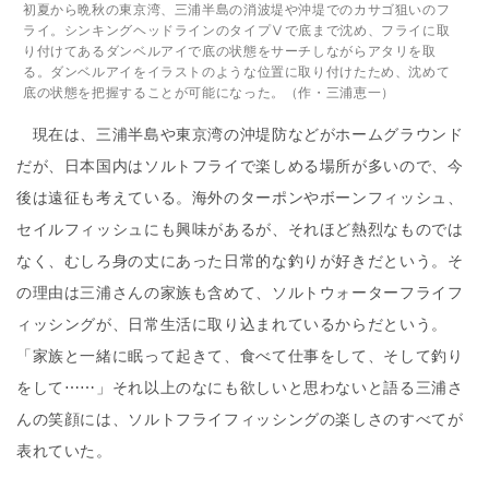
初夏から晩秋の東京湾、三浦半島の消波堤や沖堤でのカサゴ狙いのフ
ライ。シンキングヘッドラインのタイプⅤで底まで沈め、フライに取
り付けてあるダンベルアイで底の状態をサーチしながらアタリを取
る。ダンベルアイをイラストのような位置に取り付けたため、沈めて
底の状態を把握することが可能になった。（作・三浦恵一）
現在は、三浦半島や東京湾の沖堤防などがホームグラウンド
だが、日本国内はソルトフライで楽しめる場所が多いので、今
後は遠征も考えている。海外のターポンやボーンフィッシュ、
セイルフィッシュにも興味があるが、それほど熱烈なものでは
なく、むしろ身の丈にあった日常的な釣りが好きだという。そ
の理由は三浦さんの家族も含めて、ソルトウォーターフライフ
ィッシングが、日常生活に取り込まれているからだという。
「家族と一緒に眠って起きて、食べて仕事をして、そして釣り
をして⋯⋯」それ以上のなにも欲しいと思わないと語る三浦さ
んの笑顔には、ソルトフライフィッシングの楽しさのすべてが
表れていた。