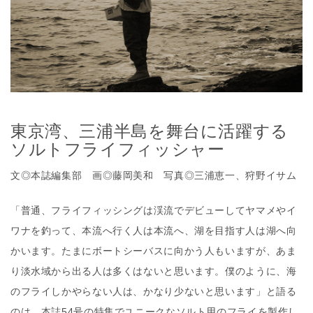
東京湾、三浦半島を舞台に活躍する
ソルトフライフィッシャー
文◎本誌編集部 画◎藤岡美和 写真◎三浦恵一、狩野イサム
「普通、フライフィッシングは渓流でデビューしてヤマメやイ
ワナを釣って、本流へ行く人は本流へ、湖を目指す人は湖へ向
かいます。たまにボートシーバスに向かう人もいますが、あま
り淡水域から出る人は多くはないと思います。僕のように、海
のフライしかやらない人は、かなり少ないと思います」と語る
のは、本誌54号の特集でユニークなソルト用のフライを製作し