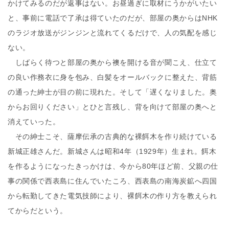
かけてみるのだが返事はない。お昼過ぎに取材にうかがいたい
と、事前に電話で了承は得ていたのだが、部屋の奥からはNHK
のラジオ放送がジンジンと流れてくるだけで、人の気配を感じ
ない。
しばらく待つと部屋の奥から襖を開ける音が聞こえ、仕立て
の良い作務衣に身を包み、白髪をオールバックに整えた、背筋
の通った紳士が目の前に現れた。そして「遅くなりました。奥
からお回りください」とひと言残し、背を向けて部屋の奥へと
消えていった。
その紳士こそ、薩摩伝承の古典的な裸餌木を作り続けている
新城正雄さんだ。新城さんは昭和4年（1929年）生まれ。餌木
を作るようになったきっかけは、今から80年ほど前、父親の仕
事の関係で西表島に住んでいたころ、西表島の南海炭鉱へ四国
から転勤してきた電気技師により、裸餌木の作り方を教えられ
てからだという。