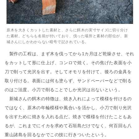
原木を大きくカットした素材と、さらに餌木の実寸サイズに切り分け
た素材。どちらも名前が付いており、伐った場所と素材の部位が、新
城さんにしかわからない暗号で記されている。
製作の工程は、まず木を伐ってから1カ月ほど乾燥させ、それ
をカットして形に仕上げ、コンロで焼く。その焦げた表面を小
刀で削って光沢を出す。そしてオモリを付けて、後ろの金具を
取り付ける。表面には何も塗らず、サンドペーパーなどで削る
のはご法度。小刀で削ることでしか光沢は出ないという。
新城さんの餌木の特徴は、焼き入れによって模様を付けるの
ではなく、原木の年輪模様や風合いを活かし、小刀で削り光沢
を出すために焼きを入れる点だ。焼きで模様を付けたこともあ
るが、これまでにイカを求めて石垣島だけでなく、何百回も八
重山諸島を回るなかでこの技に行きついたという。