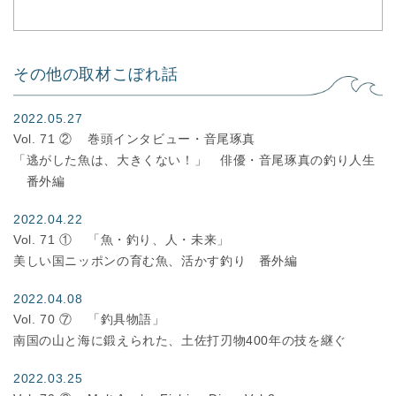
その他の取材こぼれ話
2022.05.27
Vol. 71 ②
巻頭インタビュー・音尾琢真
「逃がした魚は、大きくない！」 俳優・音尾琢真の釣り人生
番外編
2022.04.22
Vol. 71 ①
「魚・釣り、人・未来」
美しい国ニッポンの育む魚、活かす釣り 番外編
2022.04.08
Vol. 70 ⑦
「釣具物語」
南国の山と海に鍛えられた、土佐打刃物400年の技を継ぐ
2022.03.25