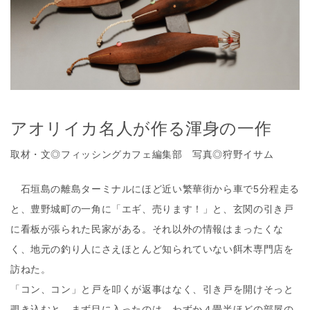
アオリイカ名人が作る渾身の一作
取材・文◎フィッシングカフェ編集部 写真◎狩野イサム
石垣島の離島ターミナルにほど近い繁華街から車で5分程走る
と、豊野城町の一角に「エギ、売ります！」と、玄関の引き戸
に看板が張られた民家がある。それ以外の情報はまったくな
く、地元の釣り人にさえほとんど知られていない餌木専門店を
訪ねた。
「コン、コン」と戸を叩くが返事はなく、引き戸を開けそっと
覗き込むと、まず目に入ったのは、わずか４畳半ほどの部屋の