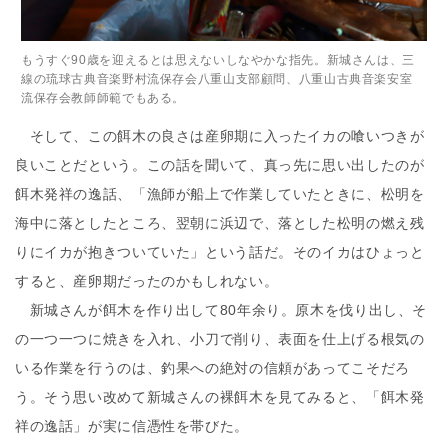
もうすぐ90歳を迎えるとは思えないしなやかな指先。新城さんは、三
線の琉球古典音楽野村流保存会八重山支部顧問、八重山古典音楽安室
流保存会教師師範でもある。
そして、この餌木の良さは産卵期に入ったイカの喰いつきが
良いことだという。この話を聞いて、真っ先に思い出したのが
餌木発祥の逸話、「漁師が船上で作業していたときに、松明を
海中に落としたところ、翌朝に浜辺で、落とした松明の燃え残
りにイカが抱きついていた」という話だ。そのイカはひょっと
すると、産卵期だったのかもしれない。
新城さんが餌木を作り出して80年余り。原木を伐り出し、そ
の一つ一つに焼きを入れ、小刀で削り、表面を仕上げる根気の
いる作業を行うのは、釣果への絶対の信頼があってこそだろ
う。そう思い改めて新城さんの裸餌木を見てみると、「餌木発
祥の逸話」が実に信憑性を帯びた。