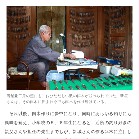
店舗兼工房の壁にも、おびただしい数の餌木が並べられていた。新垣
さんは、その餌木に囲まれ今でも餌木を作り続けている。
それ以後、餌木作りに夢中になり、同時にあらゆる釣りにも
興味を覚え、小学校の５、６年生になると、近所の釣り好きの
親父さんや担任の先生までもが、新城さんの作る餌木に注目し