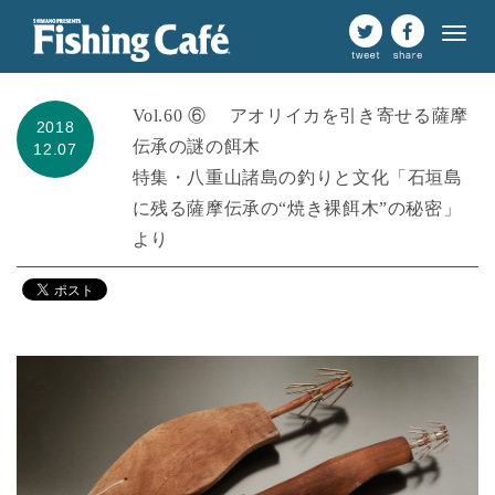
Vol.60 ⑥ アオリイカを引き寄せる薩摩
2018
伝承の謎の餌木
12.07
特集・八重山諸島の釣りと文化「石垣島
に残る薩摩伝承の“焼き裸餌木”の秘密」
より