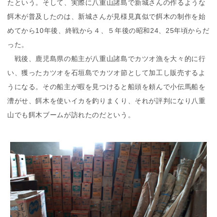
たという。そして、実際に八重山諸島で新城さんの作るような
餌木が普及したのは、新城さんが見様見真似で餌木の制作を始
めてから10年後、終戦から４、５年後の昭和24、25年頃からだ
った。
戦後、鹿児島県の船主が八重山諸島でカツオ漁を大々的に行
い、獲ったカツオを石垣島でカツオ節として加工し販売するよ
うになる。その船主が暇を見つけると船頭を頼んで小伝馬船を
漕がせ、餌木を使いイカを釣りまくり、それが評判になり八重
山でも餌木ブームが訪れたのだという。