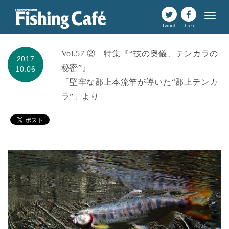
Vol.57 ② 特集『“技の奥儀、テンカラの
2017
秘密”』
10.06
「堅牢な郡上本流竿が導いた“郡上テンカ
ラ”」より