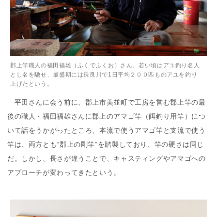
郡上竿職人の福田福雄（ふくでふくお）さん。若い頃はアユ釣り名人
とし名を馳せ、最盛期には長良川で1日平均２００匹ものアユを釣り
上げたという。
平田さんに会う前に、郡上市美並町で工房を営む郡上竿の最
後の職人・福田福雄さんに郡上のアマゴ竿（餌釣り用竿）につ
いて話をうかがったところ、本流で使うアマゴ竿と支流で使う
竿は、両方とも“郡上の剛竿”を踏襲しており、竿の硬さは同じ
だ。しかし、長さが違うことで、キャスティングやアマゴへの
アプローチが変わってきたという。