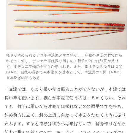
軽さが求められるアユ竿や渓流アマゴ竿が、一年物の新子の竹で作ら
れるのに対し、テンカラ竿は振り回すので新子の竹では強度が足り
ず、丈夫な二年物のヤタケが使われる。また、郡上テンカラ竿は２間
(3.6ｍ）前後の長さで４本継ぎを基本として、本流用の３間（4.8ｍ）
５本継ぎの竿もある。
「支流では、あまり長い竿は振ることができないが、本流では
長い竿を使います。僕らが本流で使うのは、５ｍくらい。それ
でも、竹竿は重いから片腕では振れないので両手で竿を持ち、
斜め前方に立て、斜め上流に向かって水面をたたくように振り
込みます。すると道糸は後ろへは飛ばないで、輪を作りながら
前方に飛んで行くのです。ちょうど、フライフィッシングのロ