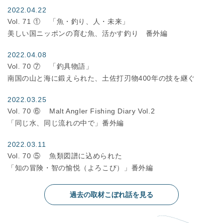
2022.04.22
Vol. 71 ①
「魚・釣り、人・未来」
美しい国ニッポンの育む魚、活かす釣り 番外編
2022.04.08
Vol. 70 ⑦
「釣具物語」
南国の山と海に鍛えられた、土佐打刃物400年の技を継ぐ
2022.03.25
Vol. 70 ⑥
Malt Angler Fishing Diary Vol.2
「同じ水、同じ流れの中で」番外編
2022.03.11
Vol. 70 ⑤
魚類図譜に込められた
「知の冒険・智の愉悦（よろこび）」番外編
2022.02.25
過去の取材こぼれ話を見る
Vol. 70 ④
魚類図譜に込められた
「知の冒険・智の愉悦（よろこび）」番外編