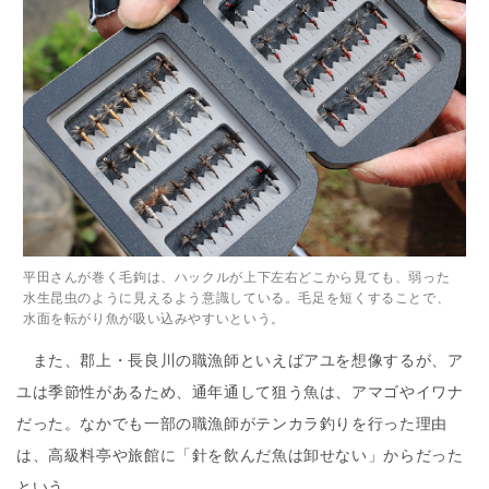
平田さんが巻く毛鉤は、ハックルが上下左右どこから見ても、弱った
水生昆虫のように見えるよう意識している。毛足を短くすることで、
水面を転がり魚が吸い込みやすいという。
また、郡上・長良川の職漁師といえばアユを想像するが、ア
ユは季節性があるため、通年通して狙う魚は、アマゴやイワナ
だった。なかでも一部の職漁師がテンカラ釣りを行った理由
は、高級料亭や旅館に「針を飲んだ魚は卸せない」からだった
という。