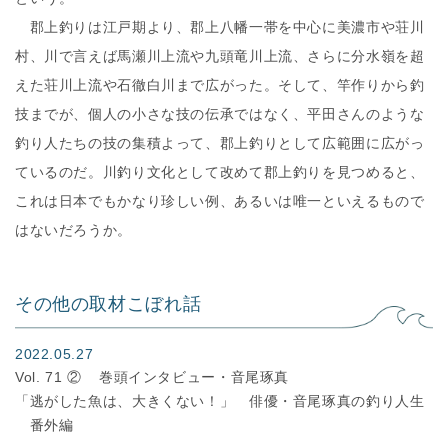
郡上釣りは江戸期より、郡上八幡一帯を中心に美濃市や荘川
村、川で言えば馬瀬川上流や九頭竜川上流、さらに分水嶺を超
えた荘川上流や石徹白川まで広がった。そして、竿作りから釣
技までが、個人の小さな技の伝承ではなく、平田さんのような
釣り人たちの技の集積よって、郡上釣りとして広範囲に広がっ
ているのだ。川釣り文化として改めて郡上釣りを見つめると、
これは日本でもかなり珍しい例、あるいは唯一といえるもので
はないだろうか。
その他の取材こぼれ話
2022.05.27
Vol. 71 ②
巻頭インタビュー・音尾琢真
「逃がした魚は、大きくない！」 俳優・音尾琢真の釣り人生
番外編