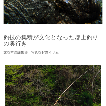
釣技の集積が文化となった郡上釣り
の奥行き
文◎本誌編集部 写真◎狩野イサム