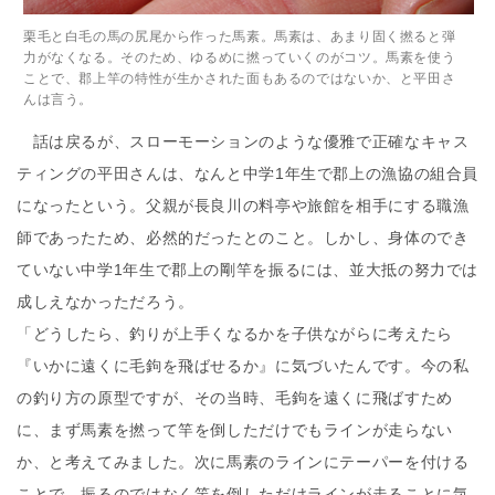
栗毛と白毛の馬の尻尾から作った馬素。馬素は、あまり固く撚ると弾
力がなくなる。そのため、ゆるめに撚っていくのがコツ。馬素を使う
ことで、郡上竿の特性が生かされた面もあるのではないか、と平田さ
んは言う。
話は戻るが、スローモーションのような優雅で正確なキャス
ティングの平田さんは、なんと中学1年生で郡上の漁協の組合員
になったという。父親が長良川の料亭や旅館を相手にする職漁
師であったため、必然的だったとのこと。しかし、身体のでき
ていない中学1年生で郡上の剛竿を振るには、並大抵の努力では
成しえなかっただろう。
「どうしたら、釣りが上手くなるかを子供ながらに考えたら
『いかに遠くに毛鉤を飛ばせるか』に気づいたんです。今の私
の釣り方の原型ですが、その当時、毛鉤を遠くに飛ばすため
に、まず馬素を撚って竿を倒しただけでもラインが走らない
か、と考えてみました。次に馬素のラインにテーパーを付ける
ことで、振るのではなく竿を倒しただけラインが走ることに気