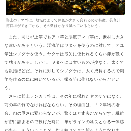
郡上のアマゴは、地域によって体色が大きく変わるのが特徴。長良川
河口堰ができてから、その数はかなり減っているという。
また、同じ郡上竿でもアユ竿と渓流アマゴ竿は、素材に大き
な違いがあるという。渓流竿はヤタケを使うのに対して、アユ
竿はシノダケを使う。ヤタケは弓矢に使われるくらい節が低く
て粘りがある。しかし、ヤタケには太いものが少なく、太くて
も親指ほどだ。それに対してシノダケは、太く成長するので剛
竿を作るのには向いているが、振る竿は作れないからだとい
う。
さらに郡上テンカラ竿は、その年に採れたヤタケではなく、
前の年の竹でなければならない。その理由は、「２年物の場
合、肉の厚さは変わらないが、驚くほど丈夫だからです。繊維
が密に詰まるので投げた時に、竿がラインの延長となる一体感
がある。そういうことが、作り続けてきて解るようになりまし