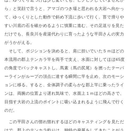
は、ゆっくり近づけば少し驚いても、ビクビクしていませんか
ら」と笑顔で言うと、アマゴのつき場と思われる大岩へ向かっ
て、ゆっくりとした動作で斜め下流に歩いて行く。苔で滑りや
すい川底の石を確かめるように慎重に進む、その足送りを見た
だけでも、長良川を産湯代わりに育ったような平田さんの実力
がうかがえる。
そして、ポジションを決めると、肩に担いでいた５ｍほどの
本流用の郡上テンカラ竿を両手で支え、水面に対してほぼ45度
の角度でバックキャストし、馬素（馬の尻尾）を撚ったテーパ
ーラインがループの頂点に達する瞬間に竿を止め、次のモーシ
ョンに移る。すると、全体調子の柔らかな郡上竿に乗ったライ
ンは、両腕の位置より遅れ気味で、水面上１ｍほどの高さで、
目指す大岩の上流のポイントに吸い込まれるように飛んで行く
のだ。
この平田さんの惚れ惚れするほどのキャスティングを見ただ
けで、郡上のテンカラ釣りは、独特の発展をしてきたことがう