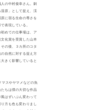
職人の中村俊幸さん。釧
る湿原」として捉え、渓
湿原に宿る生命の尊さを
形で表現している。
初めての仕事場は、ア
道文化賞を受賞した山本
。その後、３カ所のコタ
族の自然に対する捉え方
に大きく影響していると
メマスやヤマメなどの魚
魚たちは僕の大切な作品
作風はずいぶん変わって
彫り方も色も変わりまし