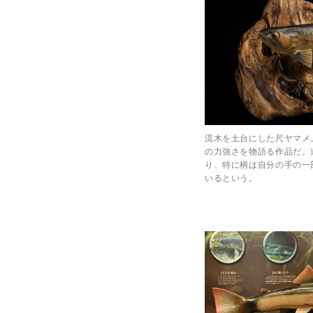
流木を土台にした尺ヤマメ
の力強さを物語る作品だ。
り、特に柄は自分の手の一
いるという。