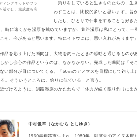
釣りをしていると生きものたちの、生き
ディングネットやフラ
を活かし、完成度も高
わすことは、比較的多いと思います。昔
したし、ひとりで仕事をすることも好き
く、時に遠くから湿原を眺めていますが、釧路湿原は私にとって、一
こそ、今があると思います。特にイトウには、思い入れがあります
作品を彫り上げた瞬間は、大物を釣ったときの感動と通じるものが
しかし会心の作品というのは、なかなかない。完成した瞬間は「そ
ない部分が目についてくる。「50㎝のアメマスを目標にして釣り上
いる。そういうところは、釣りに似ている」と言う。
近づけるように、釧路湿原のかたわらで「体力が続く限り釣りに出
中村俊幸（なかむら としゆき）
1960年釧路市生まれ。1980年、阿寒湖のアイヌ木彫