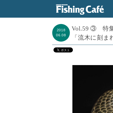
Vol.59 ③
2018
06.08
「流木に刻ま