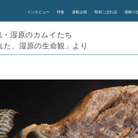
インタビュー
特集
連載企画
取材こぼれ話
連載小
 特集・湿原のカムイたち
れた、湿原の生命観」より