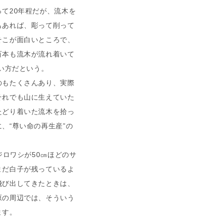
て20年程だが、流木を
もあれば、彫って削って
そこが面白いところで、
百本も流木が流れ着いて
いい方だという。
のもたくさんあり、実際
それでも山に生えていた
たどり着いた流木を拾っ
、“尊い命の再生産”の
ロワシが50㎝ほどのサ
まだ白子が残っているよ
飛び出してきたときは、
原の周辺では、そういう
ます。