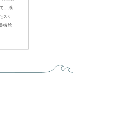
て、渓
たスケ
美術館