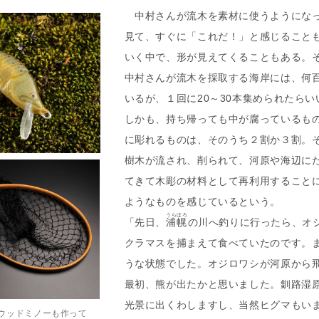
中村さんが流木を素材に使うようになっ
見て、すぐに「これだ！」と感じること
いく中で、形が見えてくることもある。
中村さんが流木を採取する海岸には、何
いるが、１回に20～30本集められたら
しかも、持ち帰っても中が腐っているも
に彫れるものは、そのうち２割か３割。
樹木が流され、削られて、河原や海辺に
てきて木彫の材料として再利用することに
ようなものを感じているという。
うらほろ
「先日、
浦幌
の川へ釣りに行ったら、オジ
クラマスを捕まえて食べていたのです。
うな状態でした。オジロワシが河原から
最初、熊が出たかと思いました。釧路湿
光景に出くわしますし、当然ヒグマもい
ウッドミノーも作って