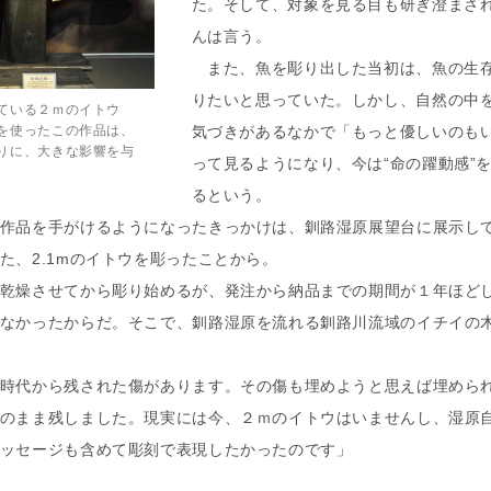
た。そして、対象を見る目も研ぎ澄まさ
んは言う。
また、魚を彫り出した当初は、魚の生存
りたいと思っていた。しかし、自然の中
ている２ｍのイトウ
を使ったこの作品は、
気づきがあるなかで「もっと優しいのも
りに、大きな影響を与
って見るようになり、今は“命の躍動感”
るという。
品を手がけるようになったきっかけは、釧路湿原展望台に展示してあ
た、2.1mのイトウを彫ったことから。
乾燥させてから彫り始めるが、発注から納品までの期間が１年ほど
なかったからだ。そこで、釧路湿原を流れる釧路川流域のイチイの
時代から残された傷があります。その傷も埋めようと思えば埋めら
のまま残しました。現実には今、２ｍのイトウはいませんし、湿原自
ッセージも含めて彫刻で表現したかったのです」