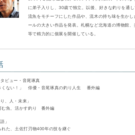
に弟子入りし、30歳で独立。以後、好きな釣りを通し
流魚をモチーフにした作品や、流木の持ち味を生かし
ールの大きい作品を発表。札幌など北海道の博物館、
等で精力的に個展を開催している。
話
ンタビュー・音尾琢真
きくない！」 俳優・音尾琢真の釣り人生 番外編
釣り、人・未来」
育む魚、活かす釣り 番外編
物語」
れた、土佐打刃物400年の技を継ぐ