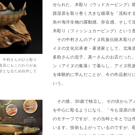
せられた、木彫り（ウッドカービング）
路湿原を取り巻く大きな循環を「流転す
魚や海洋生物の躍動感、存在感、そして
木彫り（フィッシュカービング）という
その中村さんのアイヌ民族伝統木彫りの
イヌの文化伝承者・著述家として、北海
多助さんの息子、真一さんのお店だった
。中村さんのひと彫り
道具にもこだわりがあ
ン（アイヌの集落）で暮らし、アイヌ民
部となるため自作して
を体験的に学んだことが、今の作品創り
いう。
その後、30歳で独立し、その頃からア
を中心に彫るようになり、「今も湿原の
のモチーフですが、その当時と今とでは
います。技術も上がっているのですが、